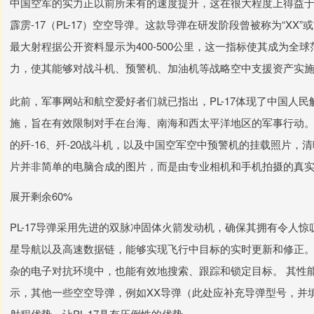
中国空军的实力正以前所未有的速度提升，这在很大程度上得益
霹雳-17（PL-17）空空导弹。这款导弹在研发阶段曾被称为“XX
最大射程据公开资料显示为400-500公里，这一指标使其成为全
力，使其能够对战斗机、预警机、加油机等战略空中支援资产实
此前，军事网站和航空爱好者们就已指出，PL-17体现了中国人民解
施，旨在有效限制对手在台海、南海和西太平洋地区的军事行动。
的歼-16、歼-20战斗机，以及中国空军空中预警机的挂载照片，清
片并非简单的电脑合成的图片，而是由专业相机和手机拍摄的真实影
展开剩余60%
PL-17导弹采用先进的双脉冲固体火箭发动机，确保其拥有令人惊
星导航以及高速数据链，能够实现飞行中目标的实时更新和修正。
杂的电子对抗环境中，也能有效地搜索、跟踪和锁定目标。 其性
示，其他一些空空导弹，例如XX导弹（此处应补充导弹型号，并填入
射程优势，让PL-17具有压倒性的优势。