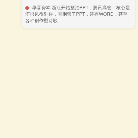
​华霖资本 浙江开始整治PPT，腾讯高管：核心是
汇报风得刹住，否则禁了PPT，还有WORD，甚至
各种创作型诗歌