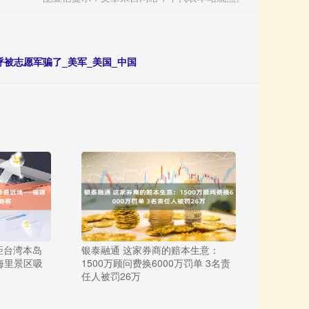
呼被志愿军骗了_美军_美国_中国
距台湾本岛
银泰融通 这家券商的赔本生意：
海里景区吸
1500万顾问费换6000万罚单 3名责
任人被罚26万