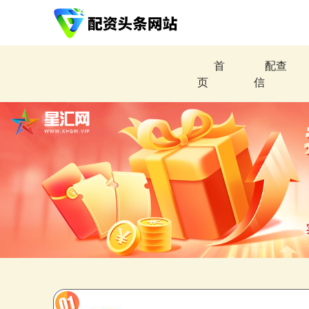
首
配查
页
信