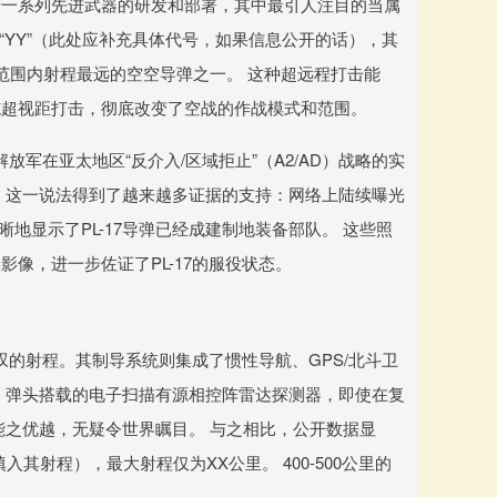
于一系列先进武器的研发和部署，其中最引人注目的当属
”或“YY”（此处应补充具体代号，如果信息公开的话），其
球范围内射程最远的空空导弹之一。 这种超远程打击能
施超视距打击，彻底改变了空战的作战模式和范围。
放军在亚太地区“反介入/区域拒止”（A2/AD）战略的实
 这一说法得到了越来越多证据的支持：网络上陆续曝光
晰地显示了PL-17导弹已经成建制地装备部队。 这些照
像，进一步佐证了PL-17的服役状态。
叹的射程。其制导系统则集成了惯性导航、GPS/北斗卫
 弹头搭载的电子扫描有源相控阵雷达探测器，即使在复
能之优越，无疑令世界瞩目。 与之相比，公开数据显
其射程），最大射程仅为XX公里。 400-500公里的