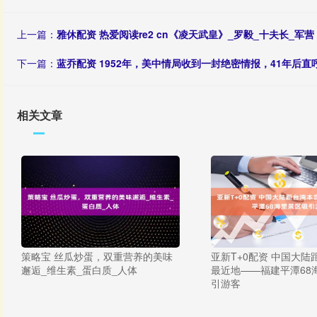
上一篇：
雅休配资 热爱阅读re2 cn《凌天武皇》_罗毅_十夫长_军营
下一篇：
蓝乔配资 1952年，美中情局收到一封绝密情报，41年后直
相关文章
策略宝 丝瓜炒蛋，双重营养的美味
亚新T+0配资 中国大陆
邂逅_维生素_蛋白质_人体
最近地——福建平潭68
引游客