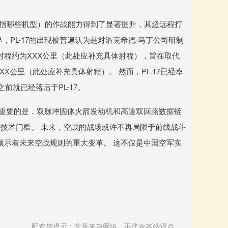
”具体指哪些机型）的作战能力得到了显著提升，其超远程打
PL-17的出现被普遍认为是对洛克希德·马丁公司研制
大射程约为XXX公里（此处应补充具体射程），旨在取代
XXX公里（此处应补充具体射程）。 然而，PL-17已经率
前就已经落后于PL-17。
 更重要的是，双脉冲固体火箭发动机和高速双回路数据链
技术门槛。 未来，空战的战场或许不再局限于前线战斗
正预示着未来空战规则的重大变革。 这不仅是中国空军实
配查信提示：文章来自网络，不代表本站观点。