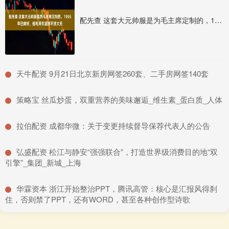
配先查 这套大元帅服是为毛主席定制的，1955年已做好，但毛泽东坚辞不授大元
​天牛配资 9月21日北京新房网签260套、二手房网签140套
​策略宝 丝瓜炒蛋，双重营养的美味邂逅_维生素_蛋白质_人体
​拉伯配资 成都华微：关于变更持续督导保荐代表人的公告
​弘盛配资 松江与静安“强强联合”，打造世界级消费目的地“双
引擎”_集团_新城_上海
​华霖资本 浙江开始整治PPT，腾讯高管：核心是汇报风得刹
住，否则禁了PPT，还有WORD，甚至各种创作型诗歌