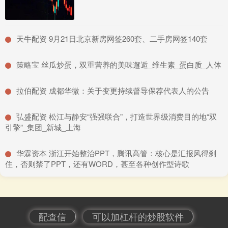
​天牛配资 9月21日北京新房网签260套、二手房网签140套
​策略宝 丝瓜炒蛋，双重营养的美味邂逅_维生素_蛋白质_人体
​拉伯配资 成都华微：关于变更持续督导保荐代表人的公告
​弘盛配资 松江与静安“强强联合”，打造世界级消费目的地“双
引擎”_集团_新城_上海
​华霖资本 浙江开始整治PPT，腾讯高管：核心是汇报风得刹
住，否则禁了PPT，还有WORD，甚至各种创作型诗歌
配查信
可以加杠杆的炒股软件