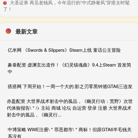
​大圣证券 再见老钱风，今年流行的“中式静奢风”穿搭太时髦
了！
最新文章
亿米网 《Swords & Slippers》Steam上线 童话公主冒险
象泰配资 虚渊玄出道作！《幻灵镇魂曲》9.4上Steam 首发简
中
搭搭网 下周开始！一周一个大的:影之刃零黑钟馗GTA6三连发
赤盈配资 大世界战术射击中的孤品，《幽灵行动：荒野》次世
代体验报告\＂/> 主站 商城 论坛 自运营 登录 注册 大世界战术
射击中的孤品，《幽灵行...
中博策略 WWE注册\＂罪恶都市\＂商标！但跟GTA6半毛钱关
系没有