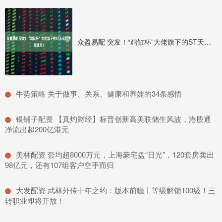
众盈易配 突发！“鸡缸杯”大佬旗下的ST天茂拟主动退市！
​牛势策略 关于做事、关系、健康和养娃的34条感悟
​银铺子配资 【真灼财经】标普创新高美联储生风波，港股通
净流出超200亿港元
​美林配资 套均超8000万元，上海豪宅盘“日光”，120套房卖出
98亿元，还有107组客户空手而归
​大发配资 武林外传十年之约：版本前瞻丨等级解锁100级！三
转职业即将开放！