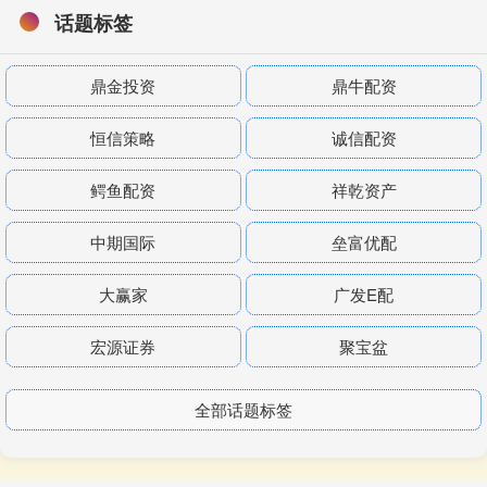
话题标签
鼎金投资
鼎牛配资
恒信策略
诚信配资
鳄鱼配资
祥乾资产
中期国际
垒富优配
大赢家
广发E配
宏源证券
聚宝盆
全部话题标签