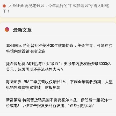
​大圣证券 再见老钱风，今年流行的“中式静奢风”穿搭太时髦
了！
最新文章
鑫创国际 特朗普批准美沙30年核能协议：美企主导，可能在沙
特境内建设铀浓缩设施
捷希源配资 AI狂热与巨头“吸血”：美股年内股权融资破3000亿
美元，超级周期还是流动性大考？
海陆证券 IBM二季度营收仅增长1%，下调全年营收预期，大型
机销售骤降拖累业绩｜财报见闻
新富策略 特朗普放话美国不需要霍尔木兹、伊朗袭一船就炸一
桥或电厂，伊警告报复美利益设施、“谁都别想卖油”