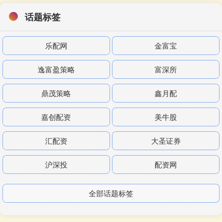
话题标签
乐配网
金富宝
逸富盈策略
富深所
鼎茂策略
鑫月配
嘉创配资
美牛股
汇配资
大圣证券
沪深投
配资网
全部话题标签