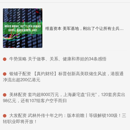
维嘉资本 美军基地，刚出了个让所有士兵脊背发凉的命令。国防部长直接宣布：从现在
​牛势策略 关于做事、关系、健康和养娃的34条感悟
​银铺子配资 【真灼财经】标普创新高美联储生风波，港股通
净流出超200亿港元
​美林配资 套均超8000万元，上海豪宅盘“日光”，120套房卖出
98亿元，还有107组客户空手而归
​大发配资 武林外传十年之约：版本前瞻丨等级解锁100级！三
转职业即将开放！