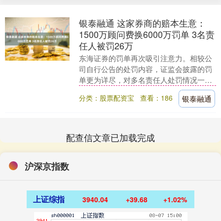
银泰融通 这家券商的赔本生意：
1500万顾问费换6000万罚单 3名责
任人被罚26万
东海证券的罚单再次吸引注意力。相较公
司自行公告的处罚内容，证监会披露的罚
单更为详尽，对多名责任人处罚情况一并
公布。 8月8日，证监会披露罚单显示，对
分类：股票配资宝
查看：186
银泰融通
东海证券责令....
配查信文章已加载完成
沪深京指数
上证综指
3940.04
+39.68
+1.02%