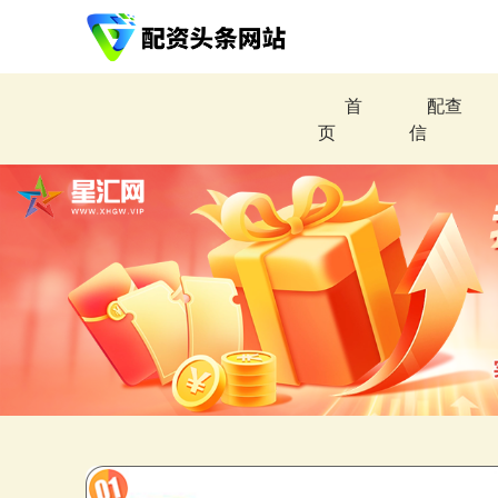
首
配查
页
信