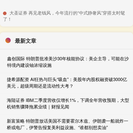
​大圣证券 再见老钱风，今年流行的“中式静奢风”穿搭太时髦
了！
最新文章
鑫创国际 特朗普批准美沙30年核能协议：美企主导，可能在沙
特境内建设铀浓缩设施
捷希源配资 AI狂热与巨头“吸血”：美股年内股权融资破3000亿
美元，超级周期还是流动性大考？
海陆证券 IBM二季度营收仅增长1%，下调全年营收预期，大型
机销售骤降拖累业绩｜财报见闻
新富策略 特朗普放话美国不需要霍尔木兹、伊朗袭一船就炸一
桥或电厂，伊警告报复美利益设施、“谁都别想卖油”