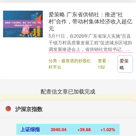
爱策略 广东省供销社：推进“社
村”合作，带动村集体经济收入超亿
元
5月11日，在2026年广东省深入实施“百县
千镇万村高质量发展工程”促进城乡区域协
调发展推进会上，省供销社党组书记、理
事会主任叶梅芬汇报了推进“社村”合作助
分类：最靠谱的炒股杠
查看：
爱策
力新....
杆平台
192
略
配查信文章已加载完成
沪深京指数
上证综指
3940.04
+39.68
+1.02%