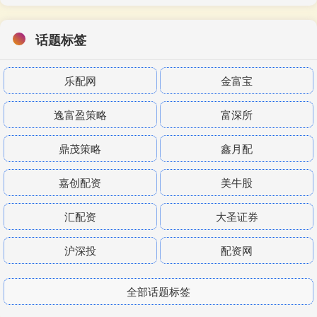
话题标签
乐配网
金富宝
逸富盈策略
富深所
鼎茂策略
鑫月配
嘉创配资
美牛股
汇配资
大圣证券
沪深投
配资网
全部话题标签