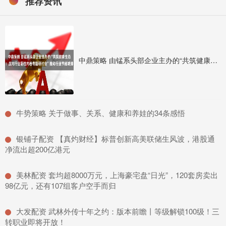
推荐资讯
中鼎策略 由锰系头部企业主办的“共筑健康生态：应对行业恶性内卷专题研讨会”推动行业节能减排
​牛势策略 关于做事、关系、健康和养娃的34条感悟
​银铺子配资 【真灼财经】标普创新高美联储生风波，港股通
净流出超200亿港元
​美林配资 套均超8000万元，上海豪宅盘“日光”，120套房卖出
98亿元，还有107组客户空手而归
​大发配资 武林外传十年之约：版本前瞻丨等级解锁100级！三
转职业即将开放！