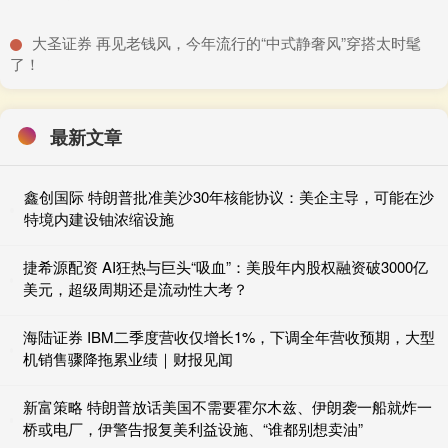
​大圣证券 再见老钱风，今年流行的“中式静奢风”穿搭太时髦
了！
最新文章
鑫创国际 特朗普批准美沙30年核能协议：美企主导，可能在沙
特境内建设铀浓缩设施
捷希源配资 AI狂热与巨头“吸血”：美股年内股权融资破3000亿
美元，超级周期还是流动性大考？
海陆证券 IBM二季度营收仅增长1%，下调全年营收预期，大型
机销售骤降拖累业绩｜财报见闻
新富策略 特朗普放话美国不需要霍尔木兹、伊朗袭一船就炸一
桥或电厂，伊警告报复美利益设施、“谁都别想卖油”