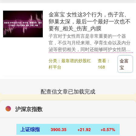
金富宝 女性这3个行为，伤子宫、
卵巢太深，最后一个最好一次也不
要有_相关_伤害_内膜
子宫对于女性而言是非常重要的一个器
官，不仅与月经来潮、孕育生命以及内分
泌等密切相关，同时还能够呵护女性阴道
健康、降低感染风险、增强女性抵抗力、
分类：最靠谱的炒股杠
查看：
金富
支撑卵巢。虽然子宫....
杆平台
168
宝
配查信文章已加载完成
沪深京指数
上证综指
3900.35
+21.92
+0.57%