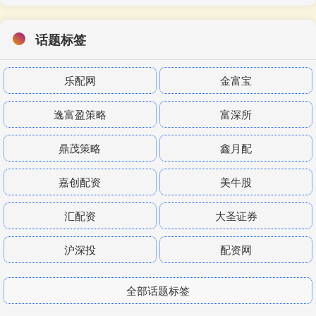
话题标签
乐配网
金富宝
逸富盈策略
富深所
鼎茂策略
鑫月配
嘉创配资
美牛股
汇配资
大圣证券
沪深投
配资网
全部话题标签