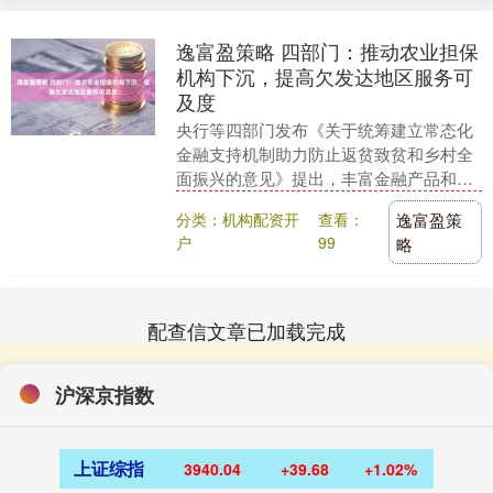
逸富盈策略 四部门：推动农业担保
机构下沉，提高欠发达地区服务可
及度
央行等四部门发布《关于统筹建立常态化
金融支持机制助力防止返贫致贫和乡村全
面振兴的意见》提出，丰富金融产品和服
务模式。各金融机构要聚焦吸纳就业能力
分类：机构配资开
查看：
逸富盈策
强、带动增收效果....
户
99
略
配查信文章已加载完成
沪深京指数
上证综指
3940.04
+39.68
+1.02%