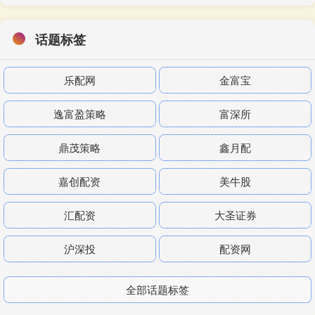
话题标签
乐配网
金富宝
逸富盈策略
富深所
鼎茂策略
鑫月配
嘉创配资
美牛股
汇配资
大圣证券
沪深投
配资网
全部话题标签