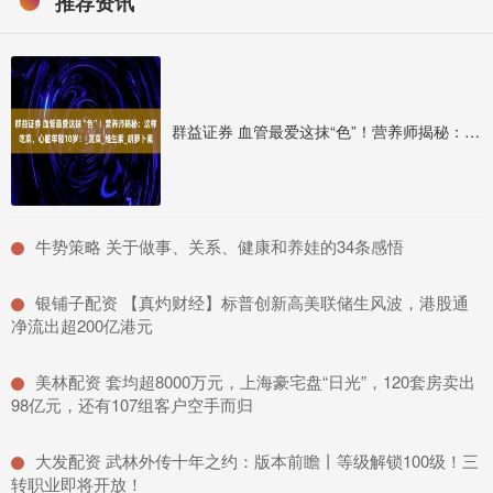
推荐资讯
群益证券 血管最爱这抹“色”！营养师揭秘：这样吃菜，心脏年轻10岁！_蔬菜_维生素_胡萝卜素
​牛势策略 关于做事、关系、健康和养娃的34条感悟
​银铺子配资 【真灼财经】标普创新高美联储生风波，港股通
净流出超200亿港元
​美林配资 套均超8000万元，上海豪宅盘“日光”，120套房卖出
98亿元，还有107组客户空手而归
​大发配资 武林外传十年之约：版本前瞻丨等级解锁100级！三
转职业即将开放！