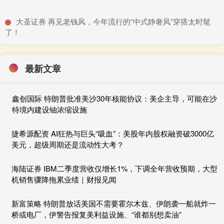
​大圣证券 再见老钱风，今年流行的“中式静奢风”穿搭太时髦
了！
最新文章
鑫创国际 特朗普批准美沙30年核能协议：美企主导，可能在沙
特境内建设铀浓缩设施
捷希源配资 AI狂热与巨头“吸血”：美股年内股权融资破3000亿
美元，超级周期还是流动性大考？
海陆证券 IBM二季度营收仅增长1%，下调全年营收预期，大型
机销售骤降拖累业绩｜财报见闻
新富策略 特朗普放话美国不需要霍尔木兹、伊朗袭一船就炸一
桥或电厂，伊警告报复美利益设施、“谁都别想卖油”