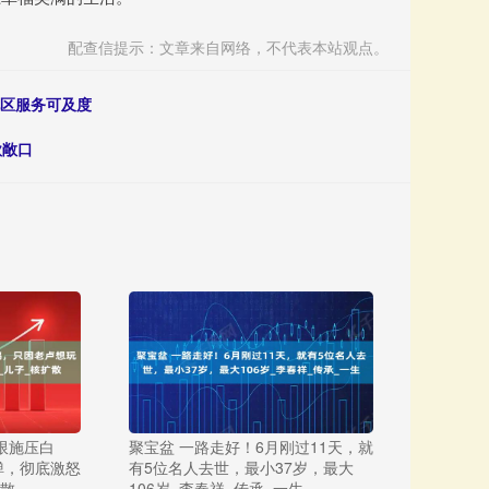
配查信提示：文章来自网络，不代表本站观点。
地区服务可及度
款敞口
限施压白
聚宝盆 一路走好！6月刚过11天，就
弹，彻底激怒
有5位名人去世，最小37岁，最大
扩散
106岁_李春祥_传承_一生