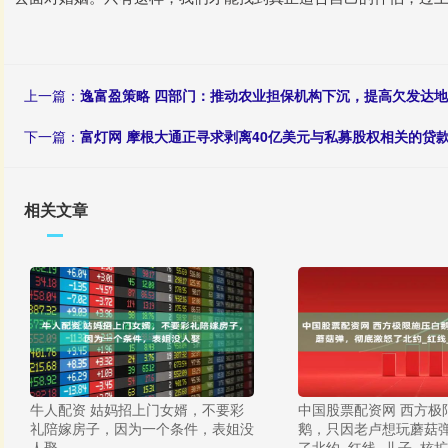
上一篇：
逸富盈策略 四部门：推动农业担保机构下沉，提高欠发达
下一篇：
富灯网 摩根大通正寻求剥离40亿美元与私募股权相关的贷
相关文章
牛人配资 姑妈招上门女婿，不要彩
中国股票配资网 西方极
礼陪嫁房子，因为一个条件，表姐没
鹅，只因老卢想玩蘑菇
人娶
了北约_红线_儿子_核