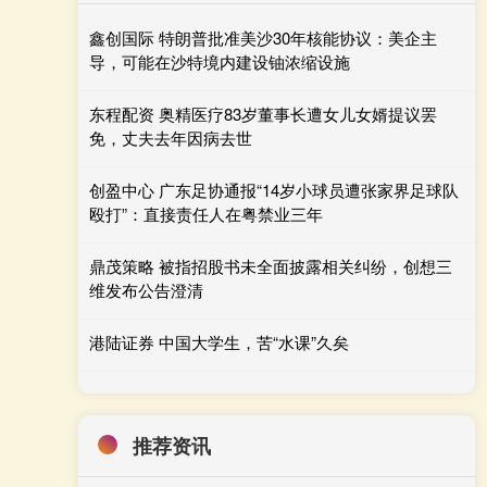
鑫创国际 特朗普批准美沙30年核能协议：美企主
导，可能在沙特境内建设铀浓缩设施
东程配资 奥精医疗83岁董事长遭女儿女婿提议罢
免，丈夫去年因病去世
创盈中心 广东足协通报“14岁小球员遭张家界足球队
殴打”：直接责任人在粤禁业三年
鼎茂策略 被指招股书未全面披露相关纠纷，创想三
维发布公告澄清
港陆证券 中国大学生，苦“水课”久矣
推荐资讯