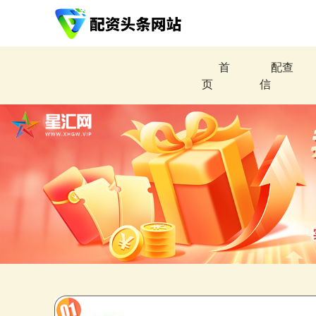
首
配查
页
信